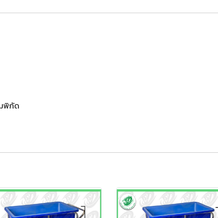
็มพิกัด