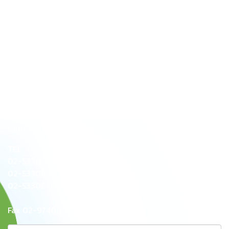
ติดต่อเรา
บริษัท ซีอาร์วี แพคเกจจิ้ง จำกัด
60/4 ซ.รังสิต-นครนายก 40
ต.ประชาธิปัตย์ อ.ธัญบุรี
ปทุมธานี 12130
TEL
02-5330829
02-5330835
02-5330840
Fax 02-9740155