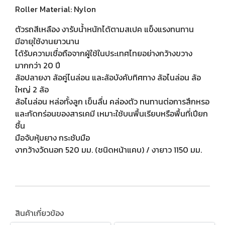
Roller Material: Nylon
ตัวรถสีเหลือง งารับน้ำหนักได้ตามสเปค แข็งแรงทนทาน
มีอายุใช้งานยาวนาน
ได้รับความเชื่อถือจากผู้ใช้ในประเทศไทยอย่างกว้างขวาง
มากกว่า 20 ปี
ล้อปลายงา ล้อคู่ไนล่อน และล้อบังคับทิศทาง ล้อไนล่อน ล้อ
ใหญ่ 2 ล้อ
ล้อไนล่อน หล่อทั้งลูก เข็นลื่น คล่องตัว ทนทานต่อการสึกหรอ
และกัดกร่อนของสารเคมี เหมาะใช้บนพื้นเรียบหรือพื้นที่เปียก
ชื้น
มือจับหุ้มยาง กระชับมือ
งากว้างวัดนอก 520 มม. (ชนิดหน้าแคบ) / งายาว 1150 มม.
สินค้าเกี่ยวข้อง