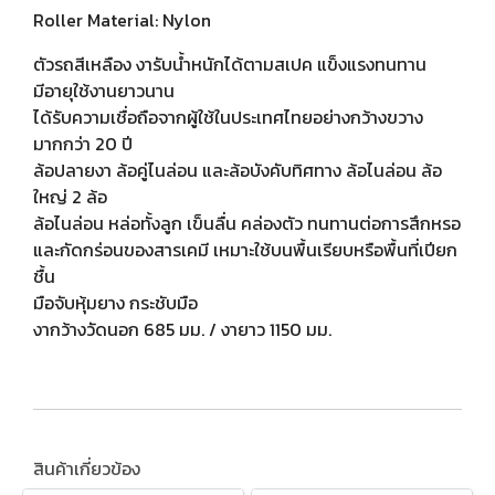
Roller Material: Nylon
ตัวรถสีเหลือง งารับน้ำหนักได้ตามสเปค แข็งแรงทนทาน
มีอายุใช้งานยาวนาน
ได้รับความเชื่อถือจากผู้ใช้ในประเทศไทยอย่างกว้างขวาง
มากกว่า 20 ปี
ล้อปลายงา ล้อคู่ไนล่อน และล้อบังคับทิศทาง ล้อไนล่อน ล้อ
ใหญ่ 2 ล้อ
ล้อไนล่อน หล่อทั้งลูก เข็นลื่น คล่องตัว ทนทานต่อการสึกหรอ
และกัดกร่อนของสารเคมี เหมาะใช้บนพื้นเรียบหรือพื้นที่เปียก
ชื้น
มือจับหุ้มยาง กระชับมือ
งากว้างวัดนอก 685 มม. / งายาว 1150 มม.
สินค้าเกี่ยวข้อง