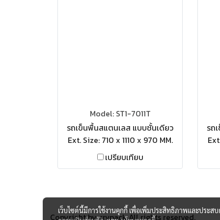
Model: ST1-7011T
รถเข็นพื้นสแตนเลส แบบชั้นเดียว
รถเ
Ext. Size: 710 x 1110 x 970 MM.
Ext
Load Capacity 500 kg
เปรียบเทียบ
เว็บไซต์นี้มีการใช้งานคุกกี้ เพื่อเพิ่มประสิทธิภาพและประส
Copyright by crvpack All rights reserved.