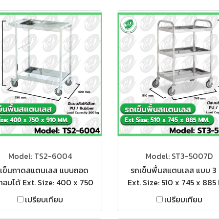
Model: TS2-6004
Model: ST3-5007D
เข็นถาดสแตนเลส แบบถอด
รถเข็นพื้นสแตนเลส แบบ 3 ช
กอบได้ Ext. Size: 400 x 750
Ext. Size: 510 x 745 x 885
10 MM. Load Capacity 200
Load Capacity 200 kg มี
เปรียบเทียบ
เปรียบเทียบ
kg
ล้อให้เลือก PU / Rubber