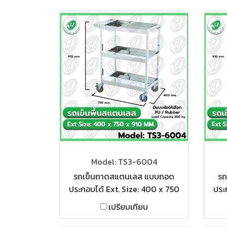
Model: TS3-6004
รถเข็นถาดสแตนเลส แบบถอด
รถ
ประกอบได้ Ext. Size: 400 x 750
ประ
x 910 MM. Load Capacity 200
x 9
เปรียบเทียบ
kg มีแบบล้อให้เลือก PU / Rubber