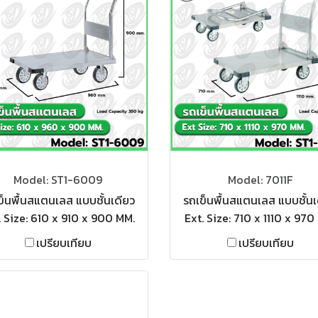
Model: ST1-6009
Model: 7011F
ข็นพื้นสแตนเลส แบบชั้นเดียว
รถเข็นพื้นสแตนเลส แบบชั้นเ
. Size: 610 x 910 x 900 MM.
Ext. Size: 710 x 1110 x 970
Load Capacity 350 kg
Load Capacity 500 kg
เปรียบเทียบ
เปรียบเทียบ