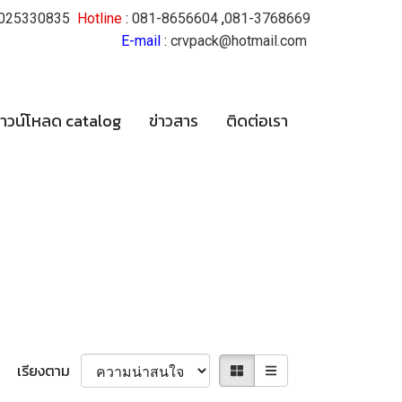
025330835
Hotline
:
081-8656604
,
081-3768669
E-mail
:
crvpack@hotmail.com
าวน์โหลด catalog
ข่าวสาร
ติดต่อเรา
เรียงตาม