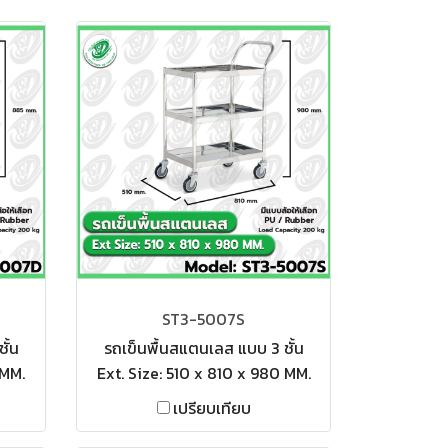
ST3-5007S
ั้น
รถเข็นพื้นสแตนเลส แบบ 3 ชั้น
 MM.
Ext. Size: 510 x 810 x 980 MM.
แบบ
Load Capacity 200 kg มีแบบ
เปรียบเทียบ
ล้อให้เลือก PU / Rubber