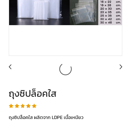
ถุงซิปล็อคใส
ถุงซิปล็อคใส ผลิตจาก LDPE เนื้อเหนียว